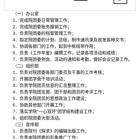
（一）办公室
1．完成院团委日常管理工作；
2．完成院团委账务报销工作；
3．负责院团委的档案管理工作；
4．拟定院团委的计划、总结，制作通讯录及收发各种文书；
5．协调各部门的工作，起到中枢纽带作用；
6．负责《工作年鉴》编撰工作，记录各项活动和成绩；
7．负责院团委例会、活动的通知和考勤，做好会议记录工作。
（二）组织部
1．负责对院团委各部门委员及干事的工作考核；
2．开展团学骨干培训活动；
3．负责学院团员信息的汇总整理工作；
4．负责学院团支部、团干部和团员的考评工作；
5．负责全院团员的思想政治工作建设；
6．协助其他部门开展工作；
7．落实学院“一心双环”团学结构建设工作；
8．组织院团委大型活动。
（三）宣传部
1．负责院刊《探求》的编辑出版工作；
2．负责本院团委的形象推广工作；