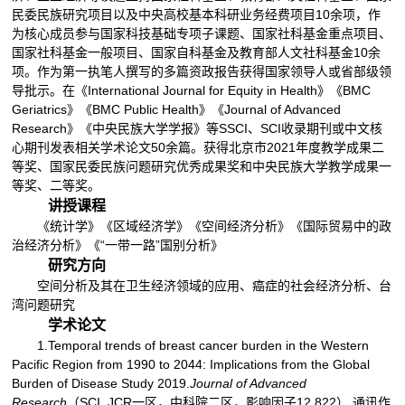
民委民族研究项目以及中央高校基本科研业务经费项目10余项，作
为核心成员参与国家科技基础专项子课题、国家社科基金重点项目、
国家社科基金一般项目、国家自科基金及教育部人文社科基金10余
项。作为第一执笔人撰写的多篇资政报告获得国家领导人或省部级领
导批示。在《International Journal for Equity in Health》《BMC
Geriatrics》《BMC Public Health》《Journal of Advanced
Research》《中央民族大学学报》等SSCI、SCI收录期刊或中文核
心期刊发表相关学术论文50余篇。获得北京市2021年度教学成果二
等奖、国家民委民族问题研究优秀成果奖和中央民族大学教学成果一
等奖、二等奖。
讲授课程
《统计学》《区域经济学》《空间经济分析》《国际贸易中的政
治经济分析》《“一带一路”国别分析》
研究方向
空间分析及其在卫生经济领域的应用、癌症的社会经济分析、台
湾问题研究
学术论文
1.Temporal trends of breast cancer burden in the Western
Pacific Region from 1990 to 2044: Implications from the Global
Burden of Disease Study 2019.
Journal of Advanced
Research
（SCI, JCR一区，中科院二区，影响因子12.822）,通讯作