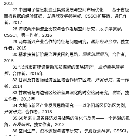
2018
27.中国电子信息制造业集聚发展与空间布局优化——基于省级
面板数据的经验证据，
甘肃行政学院学报
，CSSCI扩展版，通讯作
者，2017
28.海峡两岸物流业比较与合作发展空间研究，
太平洋学报
，
CSSCI，第一作者，2016
29.两岸新兴产业合作的特征与问题研究，
国际经济合作
，独立
作者，2015
30.精准扶贫新阶段治理贫困的思路，
国家治理周刊
，合作者，
2015
31.“以城市群建设带动东部崛起的策略研究”，
兰州商学院学
报
，合作者，2015年
32.甘肃及其省际经济区区域合作研究区域，
开发研究
，第一作
者，2014
33.甘肃省与周边省区经济差异演化的时空格局研究，
创新
，独
立作者，2013年
34.大城市新区产业发展思路研究——以洛阳新区伊洛区为例，
开发研究
，合作者，2013
35.60年来甘肃省经济发展战略的演化与反思——一个追溯的视
角，
开发研究
，独立作者，2012
36.空间生产、资本逻辑与城市研究”，
宁夏社会科学
，CSSCI，