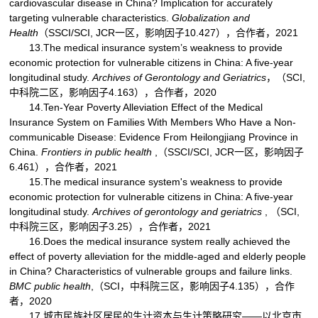
cardiovascular disease in China? Implication for accurately
targeting vulnerable characteristics.
Globalization and
Health
（SSCI/SCI, JCR一区，影响因子10.427），合作者，2021
13.The medical insurance system’s weakness to provide
economic protection for vulnerable citizens in China: A five-year
longitudinal study.
Archives of Gerontology and Geriatrics
，（SCI,
中科院二区，影响因子4.163），合作者，2020
14.Ten-Year Poverty Alleviation Effect of the Medical
Insurance System on Families With Members Who Have a Non-
communicable Disease: Evidence From Heilongjiang Province in
China.
Frontiers in public health
,（SSCI/SCI, JCR一区，影响因子
6.461），合作者，2021
15.The medical insurance system's weakness to provide
economic protection for vulnerable citizens in China: A five-year
longitudinal study.
Archives of gerontology and geriatrics
, （SCI,
中科院三区，影响因子3.25），合作者，2021
16.Does the medical insurance system really achieved the
effect of poverty alleviation for the middle-aged and elderly people
in China? Characteristics of vulnerable groups and failure links.
BMC public health
,（SCI，中科院三区，影响因子4.135），合作
者，2020
17.城市民族社区居民的生计资本与生计策略研究——以北京市