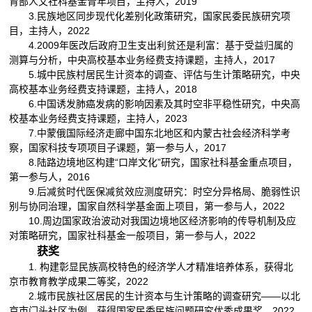
育部人文社科基金青年项目，主持人，2019
3.民族地区同步现代化差别化政策研究，国家民委民族研究项
目，主持人，2022
4.2009年医改后政府卫生支出利贫还是利富：基于受益归属的
测算与分析，中央高校基本业务经费支持课题，主持人，2017
5.城中民族村居民生计资本的调查、评估与生计策略研究，中央
高校基本业务经费支持课题，主持人，2018
6.中国诱发肺癌发病的影响因素及其时空非平稳性研究，中央高
校基本业务经费支持课题，主持人，2023
7.中蒙俄国际经济走廊中国东北地区和内蒙古社会经济科学考
察，国家科技专项项目子课题，第一参与人，2017
8.陆路边境地区构建“口岸文化”研究，国家社科基金重点项目，
第一参与人，2016
9.后减贫时代医保减贫效应测度研究：时空分异格局、脆弱性识
别与协同治理，国家自然科学基金面上项目，第一参与人，2022
10.周边国家政治波动对我国边境地区经济影响的传导机制及应
对策略研究，国家社科基金一般项目，第一参与人，2022
获奖
1. 构建彰显民族高校特色的经济学人才精准培养体系，获得北
京市教育教学成果二等奖，2022
2.城市民族社区居民的生计资本与生计策略的调查研究——以北
京市门头社区为例，获得国家民委民族问题研究优秀成果奖，2022