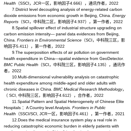
Health
（SSCI，JCR一区，影响因子4.666），通讯作者，2022
7.District level decoupling analysis of energy-related carbon
dioxide emissions from economic growth in Beijing, China.
Energy
Reports
（SCI，中科院二区，影响因子4.937），第一作者，2022
8.Spatial spillover effect of industrial structure upgrading on
carbon emission intensity— panel data evidences from Beijing,
China.
Frontiers in Environmental Science
（SCI，中科院三区，影
响因子5.411），第一作者，2022
9.The superposition effects of air pollution on government
health expenditure in China—spatial evidence from GeoDetector.
BMC Public Health
（SCI，中科院三区，影响因子4.135），通讯作
者，2022
10.Multi-dimensional vulnerability analysis on catastrophic
health expenditure among middle-aged and older adults with
chronic diseases in China.
BMC Medical Research Methodology
，
（ SCI, 中科院三区，影响因子4.612），合作者，2022
11.Spatial Pattern and Spatial Heterogeneity of Chinese Elite
Hospitals ：A Country level Analysis.
Frontiers in Public
Health
（SSCI/SCI, JCR一区，影响因子6.461），第一作者，2021
12.Does the medical insurance system play a real role in
reducing catastrophic economic burden in elderly patients with