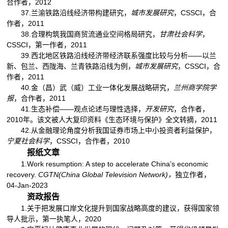
合作者，2012
37.兰渝铁路沿线经济带构建研究，
城市发展研究
，CSSCI，合
作者，2011
38.合理构筑我国商贸流通业空间格局研究，
甘肃社会科学
，
CSSCI，第一作者，2011
39.西北地区铁路沿线经济带经济联系强度比较与分析——以兰
新、包兰、西陇海、兰青铁路沿线为例，
城市发展研究
，CSSCI，合
作者，2011
40.金（昌）武（威）工业一体化发展战略研究，
兰州商学院学
报
，合作者，2011
41.生态补偿——观点论述与理性选择，
开发研究
，合作者，
2010年。该文被人大复印资料《生态环境与保护》全文转摘，2011
42.从金融理论角度分析我国证券市场上中小投资者利益保护，
宁夏社会科学
，CSSCI，合作者，2010
报纸文章
1.Work resumption: A step to accelerate China’
s economic
recovery.
CGTN
(China Global Television Network)
，
独立作者，
04-Jan-2023
资政报告
1.关于把发展口岸文化提升到国家战略高度的建议，获得国家领
导人批示，第一执笔人，2020