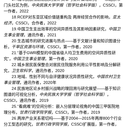
门头社区为例，
中央民族大学学报（哲学社会科学版）
，CSSCI，第
一作者，2022
18.RCEP对东亚区域价值链重构及 两岸经贸合作的影响，
亚太
经济
，CSSCI，合作者，2022
19.中国卫生支出效率的空间异质性及其影响因素研究，
中国卫
生事业管理
，通讯作者，2021
20.生态城市的研究进展与热点——基于文献计量和知识图谱分
析，
干旱区资源与环境
，CSSCI，第一作者，2020
21.“基于GWR模型的中国省级人均卫生费用的空间异质性研
究”，
中国卫生事业管理
，第一作者，2020
22.城乡居民医保整合对居民住院服务利用公平性影响及分解研
究，
卫生软科学
，通讯作者，2020
23.地域、性别不同与自评健康状况异质性研究，
中国农村卫生
事业管理
，通讯作者，2020年
24.民族地区论乡村振兴战略的理回溯与研究展望——基于知识
图谱的可视化分析，
中央民族大学学报（哲学社会科学版）
，
CSSCI，通讯作者，2019
25.“看病难”的空间分析：嵌入分层理论视角的中国三甲医院地
理分布，
甘肃行政学院学报
，CSSCI，第一作者，2019
26.两岸产业关系密切吗——基于2004—2015年两岸800个行业
分工型态的研究，
甘肃行政学院学报
，CSSCI扩展版，第一作者，