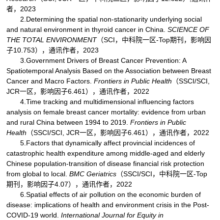
者，2023
2.Determining the spatial non-stationarity underlying social
and natural environment in thyroid cancer in China.
SCIENCE OF
THE TOTAL ENVIRONMENT
（SCI，中科院一区-Top期刊，影响因
子10.753），通讯作者，2023
3.Government Drivers of Breast Cancer Prevention: A
Spatiotemporal Analysis Based on the Association between Breast
Cancer and Macro Factors.
Frontiers in Public Health
（SSCI/SCI,
JCR一区，影响因子6.461），通讯作者，2022
4.Time tracking and multidimensional influencing factors
analysis on female breast cancer mortality: evidence from urban
and rural China between 1994 to 2019.
Frontiers in Public
Health
（SSCI/SCI, JCR一区，影响因子6.461），通讯作者，2022
5.Factors that dynamically affect provincial incidences of
catastrophic health expenditure among middle-aged and elderly
Chinese population-transition of disease financial risk protection
from global to local.
BMC Geriatrics
（SSCI/SCI，中科院一区-Top
期刊，影响因子4.07），通讯作者，2022
6.Spatial effects of air pollution on the economic burden of
disease: implications of health and environment crisis in the Post-
COVID-19 world.
International Journal for Equity in