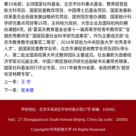
著10余部；主持国家社科基金、北京市社科重点基金、教育部首批
新文科项目、国家民委教改项目、中国博士后基金项目、国家发展和
改革委员会低碳发展战略研究项目、国务院农普办课题、国家统计科
学研究重点项目等15项，主持地方政府、大型企业及国际机构的横
向课题8项。获“霍英东教育基金会第十一届高等学校青年教师奖”“宝
钢优秀教师奖”“国家民委社会科学研究成果奖”，作为主要成员获“北
京市教育教学成果奖二等奖”，2016年获批为中央民族大学“优秀青年
人才”，是国家民委教学名师、北京市课程思政教学名师及团队带头
人、第二批全国高校黄大年式教师团队主要成员。社会兼职为首都经
济学家论坛副主席、中国少数民族经济研究会副秘书长兼常务理事，
国家社科基金同行评议专家，2017年被贵州省委、省政府聘为“脱贫
攻坚特聘专家”。
上一条：
王 宇
下一条：
吴本健
学校地址：北京市海淀区中关村南大街27号 邮编：100081
Add：27 Zhongguancun South Avenue Beijing, China Zip code：100081
Copyright©中央民族大学 All Rights Reserved