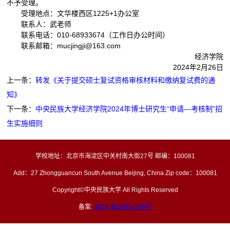
不予受理。
受理地点：文华楼西区1225+1办公室
联系人：武老师
联系电话：010-68933674（工作日办公时间）
联系邮箱：mucjingji@163.com
经济学院
2024年2月26日
上一条：
转发《关于提交硕士复试资格审核材料和缴纳复试费的通
知》
下一条：
中央民族大学经济学院2024年博士研究生“申请—考核制”招
生实施细则
学校地址：北京市海淀区中关村南大街27号 邮编：100081
Add：27 Zhongguancun South Avenue Beijing, China Zip code：100081
Copyright©中央民族大学 All Rights Reserved
备案:
京ICP备10039345号